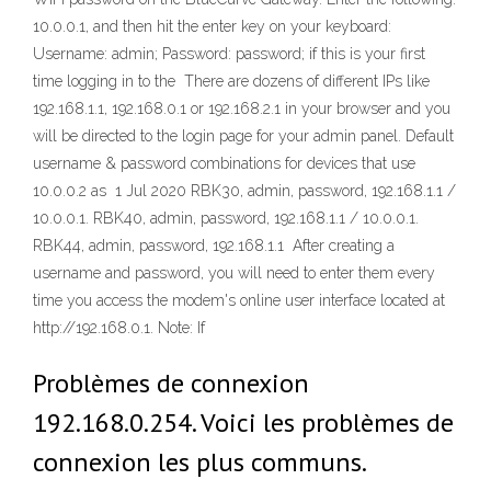
10.0.0.1, and then hit the enter key on your keyboard:
Username: admin; Password: password; if this is your first
time logging in to the There are dozens of different IPs like
192.168.1.1, 192.168.0.1 or 192.168.2.1 in your browser and you
will be directed to the login page for your admin panel. Default
username & password combinations for devices that use
10.0.0.2 as 1 Jul 2020 RBK30, admin, password, 192.168.1.1 /
10.0.0.1. RBK40, admin, password, 192.168.1.1 / 10.0.0.1.
RBK44, admin, password, 192.168.1.1 After creating a
username and password, you will need to enter them every
time you access the modem's online user interface located at
http://192.168.0.1. Note: If
Problèmes de connexion
192.168.0.254. Voici les problèmes de
connexion les plus communs.