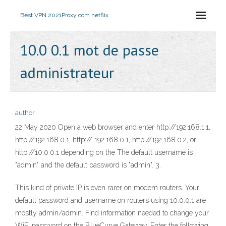
Best VPN 2021
Proxy com netflix
10.0 0.1 mot de passe
administrateur
author
22 May 2020 Open a web browser and enter http://192.168.1.1,
http://192.168.0.1, http:// 192.168.0.1, http://192.168.0.2, or
http://10.0.0.1 depending on the The default username is
"admin" and the default password is "admin". 3.
This kind of private IP is even rarer on modem routers. Your
default password and username on routers using 10.0.0.1 are
mostly admin/admin. Find information needed to change your
WiFi password on the BlueCurve Gateway. Enter the following: