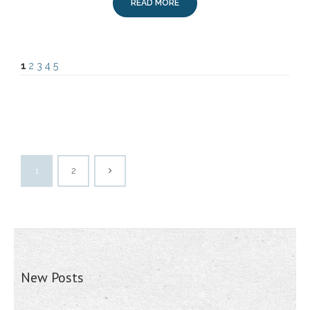
READ MORE
1
2
3
4
5
1
2
New Posts